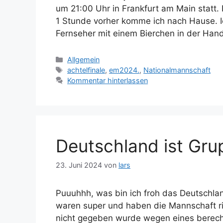
um 21:00 Uhr in Frankfurt am Main statt.
1 Stunde vorher komme ich nach Hause. I
Fernseher mit einem Bierchen in der Ha
Kategorien
Allgemein
Schlagwörter
achtelfinale
,
em2024.
,
Nationalmannschaft
Kommentar hinterlassen
Deutschland ist Gru
23. Juni 2024
von
lars
Puuuhhh, was bin ich froh das Deutschla
waren super und haben die Mannschaft ric
nicht gegeben wurde wegen eines berecht