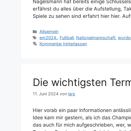
Nagelsmann hat bereits einige Schlüsselspi
erfährst du alles über die Aufstellung, T
Spiele zu sehen sind erfahrt hier hier. Au
Kategorien
Allgemein
Schlagwörter
em2024.
,
Fußball
,
Nationalmannschaft
,
wordp
Kommentar hinterlassen
Die wichtigsten Ter
11. Juni 2024
von
lars
Hier vorab ein paar Informationen anlässl
Idee kam mir gestern, als ich das Champ
das auch für mich aufgeschrieben, wer, w