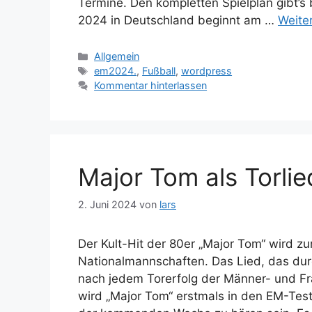
Termine. Den kompletten Spielplan gibt’s
2024 in Deutschland beginnt am …
Weite
Kategorien
Allgemein
Schlagwörter
em2024.
,
Fußball
,
wordpress
Kommentar hinterlassen
Major Tom als Torli
2. Juni 2024
von
lars
Der Kult-Hit der 80er „Major Tom“ wird z
Nationalmannschaften. Das Lied, das durc
nach jedem Torerfolg der Männer- und F
wird „Major Tom“ erstmals in den EM-Test