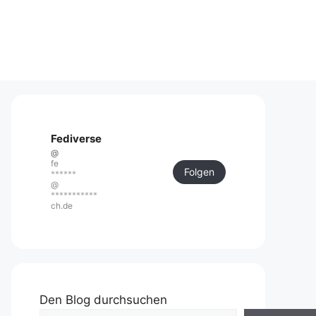
Fediverse
@
fe
Folgen
******
@
***********
ch.de
Den Blog durchsuchen