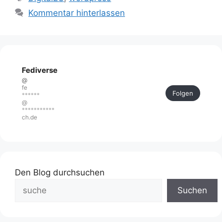
Kommentar hinterlassen
Fediverse
@
fe
Folgen
******
@
***********
ch.de
Den Blog durchsuchen
Suchen