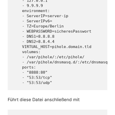
    - 127.0.0.1

    - 9.9.9.9

    environment:

    - ServerIP=server-ip

    - ServerIPv6=

    - TZ=Europe/Berlin

    - WEBPASSWORD=sicheresPasswort

    - DNS1=8.8.8.8

    - DNS2=8.8.4.4

    VIRTUAL_HOST=pihole.domain.tld

    volumes:

    - /var/pihole/:/etc/pihole/

    - /var/pihole/dnsmasq.d/:/etc/dnsmasq.d/

    ports:

    - "8888:80"

    - "53:53/tcp"

Führt diese Datei anschließend mit