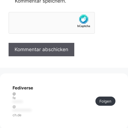
Kommentar speichern.
Fediverse
@
fe
Folgen
******
@
***********
ch.de