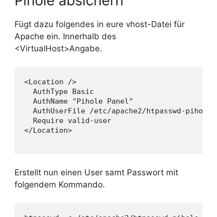
Pihole absichern
Fügt dazu folgendes in eure vhost-Datei für
Apache ein. Innerhalb des
<VirtualHost>Angabe.
<Location />

  AuthType Basic

  AuthName "Pihole Panel"

  AuthUserFile /etc/apache2/htpasswd-pihole <
  Require valid-user

</Location>

Erstellt nun einen User samt Passwort mit
folgendem Kommando.