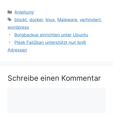
Kategorien
Anleitung
Schlagwörter
blockt
,
docker
,
linux
,
Maleware
,
verhindert
,
wordpress
Borgbackup einrichten unter Ubuntu
Plesk Fail2ban unterstützt nun Ipv6
Adressen
Schreibe einen Kommentar
Kommentar