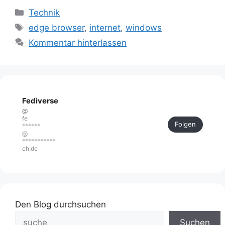
Kategorien
Technik
Schlagwörter
edge browser
,
internet
,
windows
Kommentar hinterlassen
Fediverse
@
fe
Folgen
******
@
***********
ch.de
Den Blog durchsuchen
Suchen