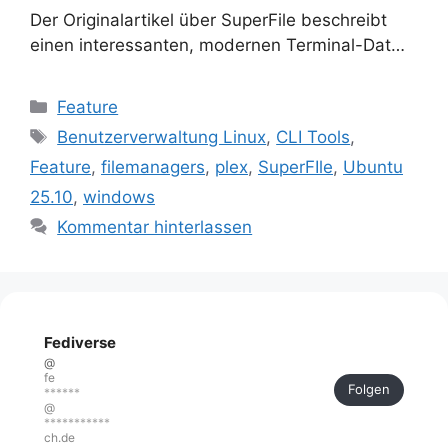
Der Originalartikel über SuperFile beschreibt
einen interessanten, modernen Terminal-Dat…
Kategorien
Feature
Schlagwörter
Benutzerverwaltung Linux
,
CLI Tools
,
Feature
,
filemanagers
,
plex
,
SuperFIle
,
Ubuntu
25.10
,
windows
Kommentar hinterlassen
Fediverse
@
fe
Folgen
******
@
***********
ch.de