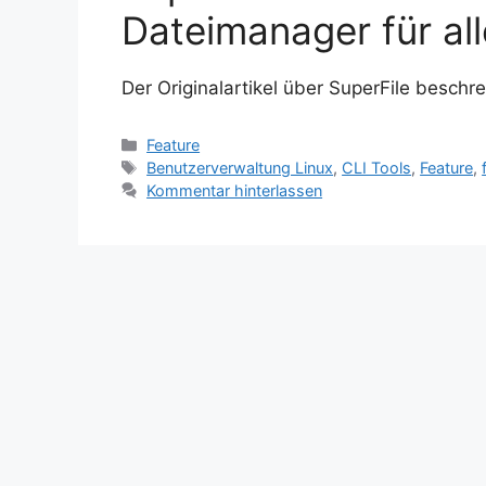
Dateimanager für all
Der Originalartikel über SuperFile besch
Kategorien
Feature
Schlagwörter
Benutzerverwaltung Linux
,
CLI Tools
,
Feature
,
Kommentar hinterlassen