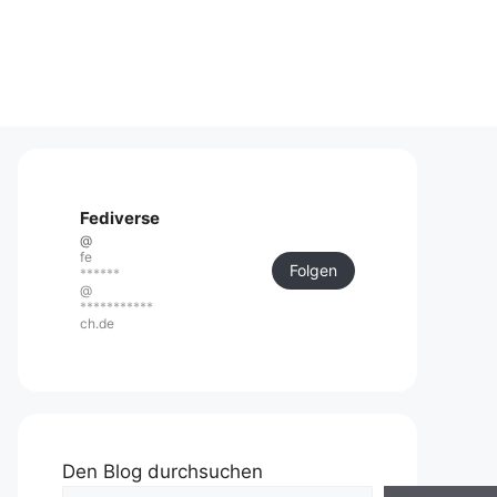
Fediverse
@
fe
Folgen
******
@
***********
ch.de
Den Blog durchsuchen