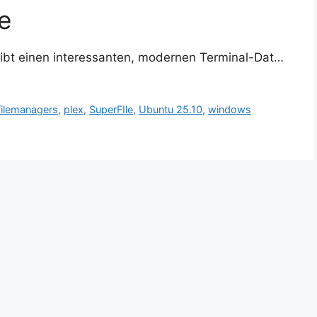
e
reibt einen interessanten, modernen Terminal-Dat…
filemanagers
,
plex
,
SuperFIle
,
Ubuntu 25.10
,
windows