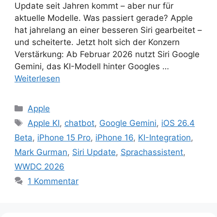
Update seit Jahren kommt – aber nur für
aktuelle Modelle. Was passiert gerade? Apple
hat jahrelang an einer besseren Siri gearbeitet –
und scheiterte. Jetzt holt sich der Konzern
Verstärkung: Ab Februar 2026 nutzt Siri Google
Gemini, das KI-Modell hinter Googles …
Weiterlesen
Kategorien
Apple
Schlagwörter
Apple KI
,
chatbot
,
Google Gemini
,
iOS 26.4
Beta
,
iPhone 15 Pro
,
iPhone 16
,
KI-Integration
,
Mark Gurman
,
Siri Update
,
Sprachassistent
,
WWDC 2026
1 Kommentar