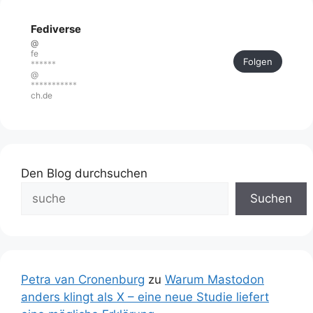
Fediverse
@
fe
Folgen
******
@
***********
ch.de
Den Blog durchsuchen
Suchen
Petra van Cronenburg
zu
Warum Mastodon
anders klingt als X – eine neue Studie liefert