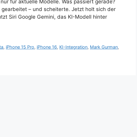
ur für aktuelle Modelle. Was passiert gerade?
 gearbeitet – und scheiterte. Jetzt holt sich der
zt Siri Google Gemini, das KI-Modell hinter
ta
,
iPhone 15 Pro
,
iPhone 16
,
KI-Integration
,
Mark Gurman
,