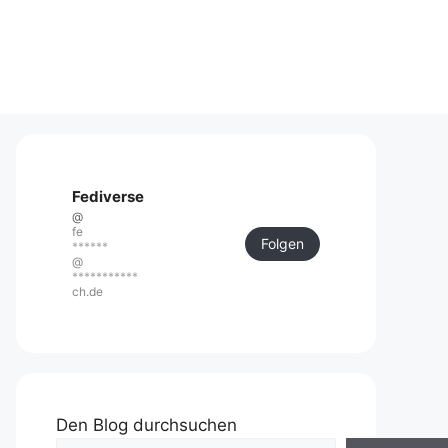
Fediverse
@
fe
Folgen
******
@
***********
ch.de
Den Blog durchsuchen