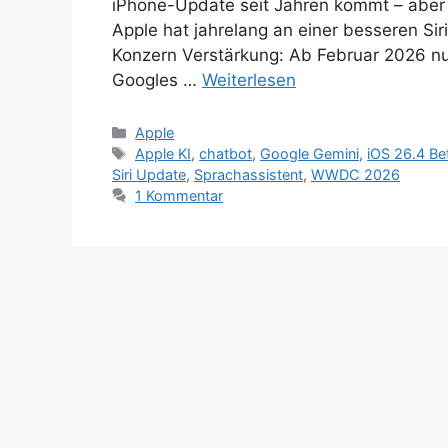
iPhone-Update seit Jahren kommt – aber n
Apple hat jahrelang an einer besseren Siri
Konzern Verstärkung: Ab Februar 2026 nut
Googles …
Weiterlesen
Kategorien
Apple
Schlagwörter
Apple KI
,
chatbot
,
Google Gemini
,
iOS 26.4 Be
Siri Update
,
Sprachassistent
,
WWDC 2026
1 Kommentar