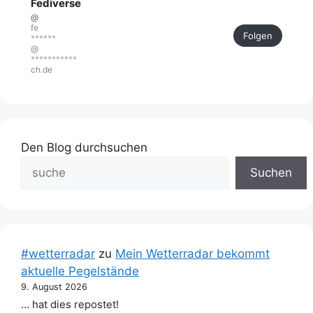
Fediverse
@
fe
Folgen
******
@
***********
ch.de
Den Blog durchsuchen
Suchen
#wetterradar
zu
Mein Wetterradar bekommt
aktuelle Pegelstände
9. August 2026
… hat dies repostet!