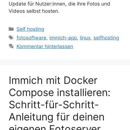
Update für Nutzer:innen, die ihre Fotos und
Videos selbst hosten.
Kategorien
Self hosting
Schlagwörter
fotosoftware
,
immich-app
,
linux
,
selfhosting
Kommentar hinterlassen
Immich mit Docker
Compose installieren:
Schritt-für-Schritt-
Anleitung für deinen
eigenen Fotoserver