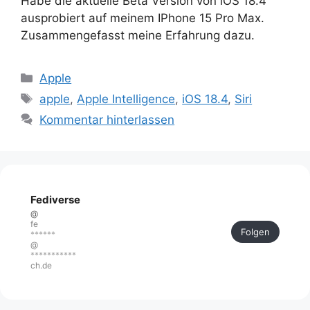
Habe die aktuelle Beta Version von iOS 18.4
ausprobiert auf meinem IPhone 15 Pro Max.
Zusammengefasst meine Erfahrung dazu.
Kategorien
Apple
Schlagwörter
apple
,
Apple Intelligence
,
iOS 18.4
,
Siri
Kommentar hinterlassen
Fediverse
@
fe
Folgen
******
@
***********
ch.de