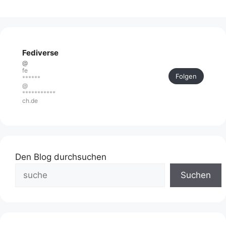
Fediverse
@
fe
Folgen
******
@
***********
ch.de
Den Blog durchsuchen
Suchen