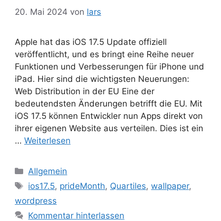
20. Mai 2024
von
lars
Apple hat das iOS 17.5 Update offiziell
veröffentlicht, und es bringt eine Reihe neuer
Funktionen und Verbesserungen für iPhone und
iPad. Hier sind die wichtigsten Neuerungen:
Web Distribution in der EU Eine der
bedeutendsten Änderungen betrifft die EU. Mit
iOS 17.5 können Entwickler nun Apps direkt von
ihrer eigenen Website aus verteilen. Dies ist ein
…
Weiterlesen
Kategorien
Allgemein
Schlagwörter
ios17.5
,
prideMonth
,
Quartiles
,
wallpaper
,
wordpress
Kommentar hinterlassen