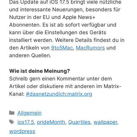
Das Update auf iOS 17.5 bringt viele nützliche
und interessante Neuerungen, besonders für
Nutzer in der EU und Apple News+
Abonnenten. Es ist ab sofort verfügbar und
kann über die Einstellungen des Geräts
installiert werden. Weitere Details findest du in
den Artikeln von
9to5Mac
,
MacRumors
und
anderen Quellen.
Wie ist deine Meinung?
Schreib gern einen Kommentar unter dem
Artikel oder diskutiere mit anderen im Matrix-
Kanal:
#dasnetzundich:matrix.org
Kategorien
Allgemein
Schlagwörter
ios17.5
,
prideMonth
,
Quartiles
,
wallpaper
,
wordpress