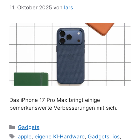
11. Oktober 2025
von
lars
Das iPhone 17 Pro Max bringt einige
bemerkenswerte Verbesserungen mit sich.
Kategorien
Gadgets
Schlagwörter
apple
,
eigene KI‑Hardware
,
Gadgets
,
ios
,