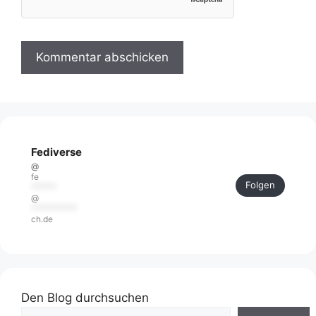
Fediverse
@
fe
Folgen
******
@
***********
ch.de
Den Blog durchsuchen