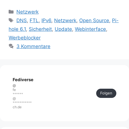
Kategorien
Netzwerk
Schlagwörter
DNS
,
FTL
,
IPv6
,
Netzwerk
,
Open Source
,
Pi-
hole 6.1
,
Sicherheit
,
Update
,
Webinterface
,
Werbeblocker
3 Kommentare
Fediverse
@
fe
Folgen
******
@
***********
ch.de