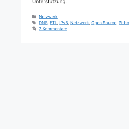
Unterstützung.
Kategorien
Netzwerk
Schlagwörter
DNS
,
FTL
,
IPv6
,
Netzwerk
,
Open Source
,
Pi-ho
3 Kommentare