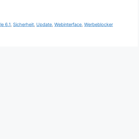
le 6.1
,
Sicherheit
,
Update
,
Webinterface
,
Werbeblocker