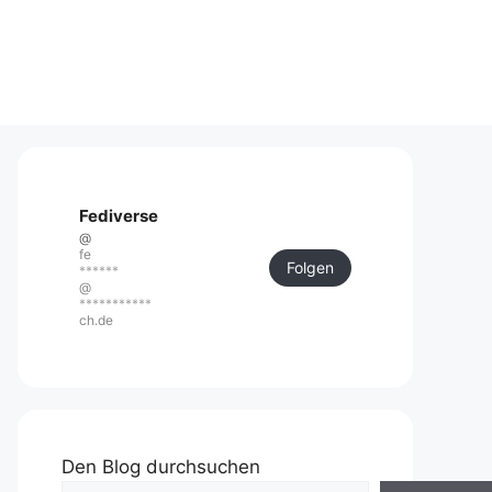
Fediverse
@
fe
Folgen
******
@
***********
ch.de
Den Blog durchsuchen