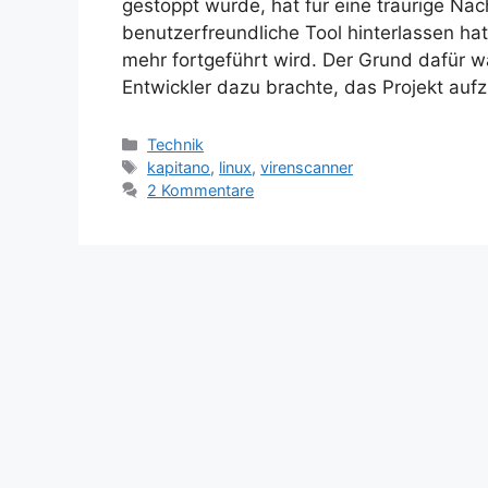
gestoppt wurde, hat für eine traurige Nach
benutzerfreundliche Tool hinterlassen ha
mehr fortgeführt wird. Der Grund dafür w
Entwickler dazu brachte, das Projekt auf
Kategorien
Technik
Schlagwörter
kapitano
,
linux
,
virenscanner
2 Kommentare