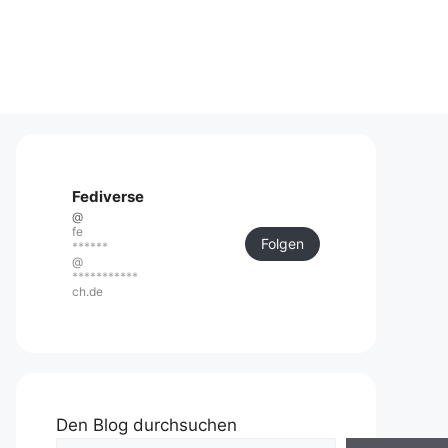
Fediverse
@
fe
Folgen
******
@
***********
ch.de
Den Blog durchsuchen