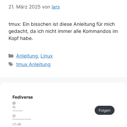
21. März 2025
von
lars
tmux: Ein bisschen ist diese Anleitung für mich
gedacht, da ich nicht immer alle Kommandos im
Kopf habe.
Kategorien
Anleitung
,
Linux
Schlagwörter
tmux Anleitung
Fediverse
@
fe
Folgen
******
@
***********
ch.de