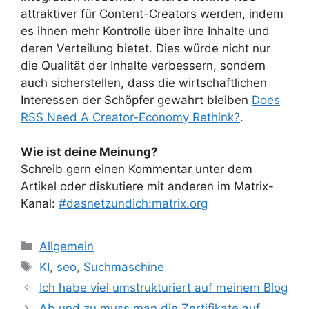
attraktiver für Content-Creators werden, indem
es ihnen mehr Kontrolle über ihre Inhalte und
deren Verteilung bietet. Dies würde nicht nur
die Qualität der Inhalte verbessern, sondern
auch sicherstellen, dass die wirtschaftlichen
Interessen der Schöpfer gewahrt bleiben
Does
RSS Need A Creator-Economy Rethink?
.
Wie ist deine Meinung?
Schreib gern einen Kommentar unter dem
Artikel oder diskutiere mit anderen im Matrix-
Kanal:
#dasnetzundich:matrix.org
Kategorien
Allgemein
Schlagwörter
KI
,
seo
,
Suchmaschine
Ich habe viel umstrukturiert auf meinem Blog
Ab und zu muss man die Zertifikate auf