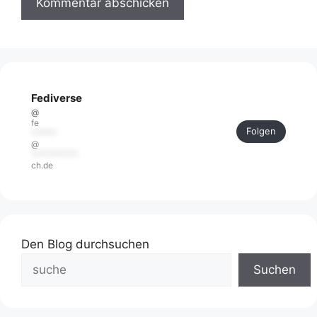
Fediverse
@
fe
Folgen
******
@
***********
ch.de
Den Blog durchsuchen
Suchen