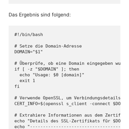
Das Ergebnis sind folgend:
#!/bin/bash

# Setze die Domain-Adresse

DOMAIN="$1"

# Überprüfe, ob eine Domain eingegeben wurde

if [ -z "$DOMAIN" ]; then

  echo "Usage: $0 [domain]"

  exit 1

fi

# Verwende OpenSSL, um Verbindungsdetails un
CERT_INFO=$(openssl s_client -connect $DOMAI
# Extrahiere Informationen aus dem Zertifikat
echo "Details des SSL-Zertifikats für $DOMAIN
echo "--------------------------------------