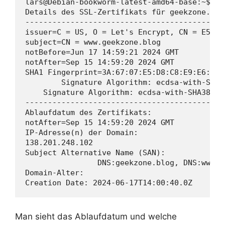
lars@Debian-bookworm-latest-amd64-base:~$ ./
Details des SSL-Zertifikats für geekzone.blog
--------------------------------------------
issuer=C = US, O = Let's Encrypt, CN = E5

subject=CN = www.geekzone.blog

notBefore=Jun 17 14:59:21 2024 GMT

notAfter=Sep 15 14:59:20 2024 GMT

SHA1 Fingerprint=3A:67:07:E5:D8:C8:E9:E6:84:
        Signature Algorithm: ecdsa-with-SHA38
    Signature Algorithm: ecdsa-with-SHA384

--------------------------------------------
Ablaufdatum des Zertifikats:

notAfter=Sep 15 14:59:20 2024 GMT

IP-Adresse(n) der Domain:

138.201.248.102

Subject Alternative Name (SAN):

                DNS:geekzone.blog, DNS:www.ge
Domain-Alter:

Creation Date: 2024-06-17T14:00:40.0Z
Man sieht das Ablaufdatum und welche