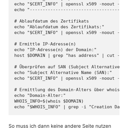
echo "$CERT_INFO" | openssl x509 -noout -tex
echo "--------------------------------------
# Ablaufdatum des Zertifikats

echo "Ablaufdatum des Zertifikats:"

echo "$CERT_INFO" | openssl x509 -noout -endd
# Ermittle IP-Adresse(n)

echo "IP-Adresse(n) der Domain:"

host $DOMAIN | grep "has address" | cut -d " 
# Überprüfen auf SAN (Subject Alternative Nam
echo "Subject Alternative Name (SAN):"

echo "$CERT_INFO" | openssl x509 -noout -tex
# Ermittlung des Domain-Alters über whois

echo "Domain-Alter:"

WHOIS_INFO=$(whois $DOMAIN)

echo "$WHOIS_INFO" | grep -i "Creation Date"
So muss ich dann keine andere Seite nutzen