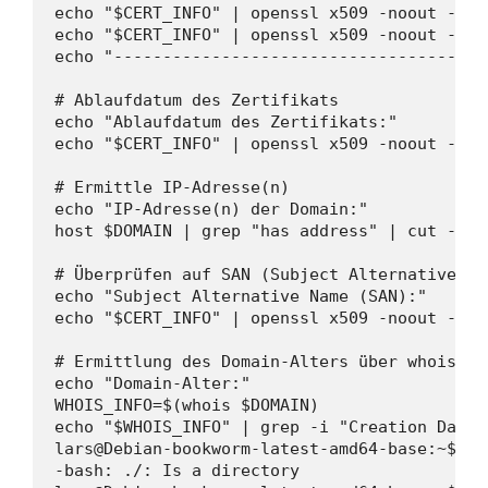
echo "$CERT_INFO" | openssl x509 -noout -iss
echo "$CERT_INFO" | openssl x509 -noout -tex
echo "--------------------------------------
# Ablaufdatum des Zertifikats

echo "Ablaufdatum des Zertifikats:"

echo "$CERT_INFO" | openssl x509 -noout -endd
# Ermittle IP-Adresse(n)

echo "IP-Adresse(n) der Domain:"

host $DOMAIN | grep "has address" | cut -d " 
# Überprüfen auf SAN (Subject Alternative Nam
echo "Subject Alternative Name (SAN):"

echo "$CERT_INFO" | openssl x509 -noout -tex
# Ermittlung des Domain-Alters über whois

echo "Domain-Alter:"

WHOIS_INFO=$(whois $DOMAIN)

echo "$WHOIS_INFO" | grep -i "Creation Date" 
lars@Debian-bookworm-latest-amd64-base:~$ ./

-bash: ./: Is a directory
