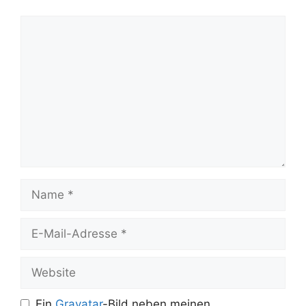
Kommentar
Name
E-
Mail-
Adresse
Website
Ein
Gravatar
-Bild neben meinen