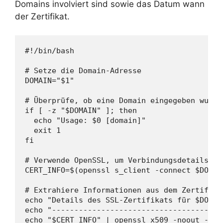
Domains involviert sind sowie das Datum wann
der Zertifikat.
#!/bin/bash

# Setze die Domain-Adresse

DOMAIN="$1"

# Überprüfe, ob eine Domain eingegeben wurde

if [ -z "$DOMAIN" ]; then

  echo "Usage: $0 [domain]"

  exit 1

fi

# Verwende OpenSSL, um Verbindungsdetails un
CERT_INFO=$(openssl s_client -connect $DOMAI
# Extrahiere Informationen aus dem Zertifikat
echo "Details des SSL-Zertifikats für $DOMAIN
echo "--------------------------------------
echo "$CERT_INFO" | openssl x509 -noout -iss