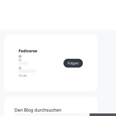
Fediverse
@
fe
Folgen
******
@
***********
ch.de
Den Blog durchsuchen