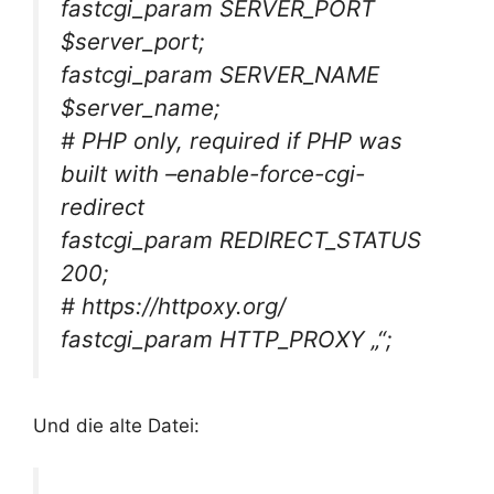
fastcgi_param SERVER_PORT
$server_port;
fastcgi_param SERVER_NAME
$server_name;
# PHP only, required if PHP was
built with –enable-force-cgi-
redirect
fastcgi_param REDIRECT_STATUS
200;
# https://httpoxy.org/
fastcgi_param HTTP_PROXY „“;
Und die alte Datei: