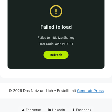
© 2026 Das Netz und ich
• Erstellt mit
GeneratePress
⁂
Fediverse
LinkedIn
Facebook
in
f