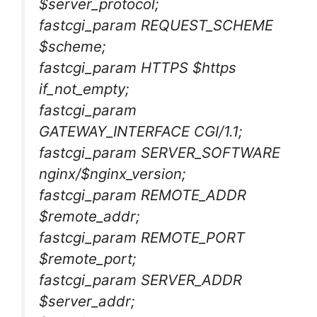
$server_protocol;
fastcgi_param REQUEST_SCHEME
$scheme;
fastcgi_param HTTPS $https
if_not_empty;
fastcgi_param
GATEWAY_INTERFACE CGI/1.1;
fastcgi_param SERVER_SOFTWARE
nginx/$nginx_version;
fastcgi_param REMOTE_ADDR
$remote_addr;
fastcgi_param REMOTE_PORT
$remote_port;
fastcgi_param SERVER_ADDR
$server_addr;