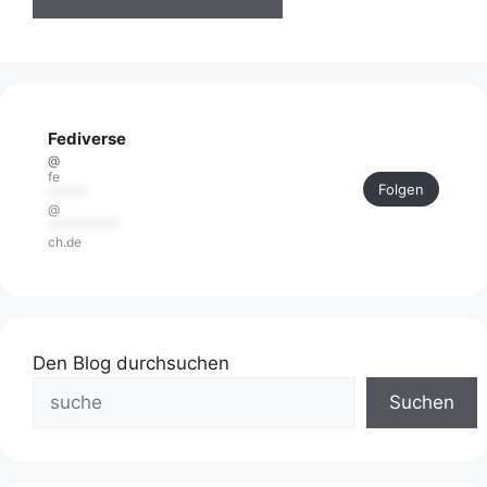
Fediverse
@
fe
Folgen
******
@
***********
ch.de
Den Blog durchsuchen
Suchen