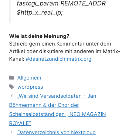
fastcgi_param REMOTE_ADDR
$http_x_real_ip;
Wie ist deine Meinung?
Schreib gern einen Kommentar unter dem
Artikel oder diskutiere mit anderen im Matrix-
Kanal:
#dasnetzundich:matrix.org
Kategorien
Allgemein
Schlagwörter
wordpress
„Wir sind Versandsoldaten – Jan
Böhmermann & der Chor der
Scheinselbstständigen | NEO MAGAZIN
ROYALE“
Datenverzeichnis von Nextcloud