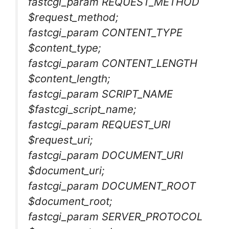
fastcgi_param REQUEST_METHOD
$request_method;
fastcgi_param CONTENT_TYPE
$content_type;
fastcgi_param CONTENT_LENGTH
$content_length;
fastcgi_param SCRIPT_NAME
$fastcgi_script_name;
fastcgi_param REQUEST_URI
$request_uri;
fastcgi_param DOCUMENT_URI
$document_uri;
fastcgi_param DOCUMENT_ROOT
$document_root;
fastcgi_param SERVER_PROTOCOL