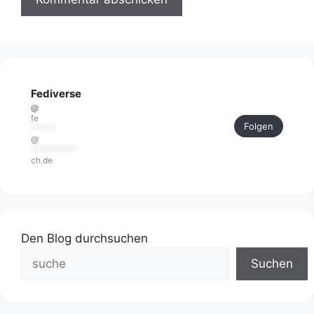
Fediverse
@
fe
Folgen
******
@
***********
ch.de
Den Blog durchsuchen
Suchen