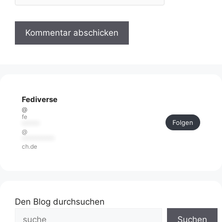
Fediverse
@
fe
Folgen
******
@
***********
ch.de
Den Blog durchsuchen
Suchen