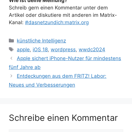
Wie ist deine Meinung?
Schreib gern einen Kommentar unter dem
Artikel oder diskutiere mit anderen im Matrix-
Kanal:
#dasnetzundich:matrix.org
Kategorien
künstliche Intelligenz
Schlagwörter
apple
,
iOS 18
,
wordpress
,
wwdc2024
Apple sichert iPhone-Nutzer für mindestens
fünf Jahre ab
Entdeckungen aus dem FRITZ! Labor:
Neues und Verbesserungen
Schreibe einen Kommentar