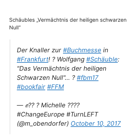
Schäubles „Vermächtnis der heiligen schwarzen
Null“
Der Knaller zur
#Buchmesse
in
#Frankfurt
! ? Wolfgang
#Schäuble
:
"Das Vermächtnis der heiligen
Schwarzen Null"… ?
#fbm17
#bookfair
#FFM
— ✊?? ? Michelle ????
#ChangeEurope #TurnLEFT
(@m_obendorfer)
October 10, 2017