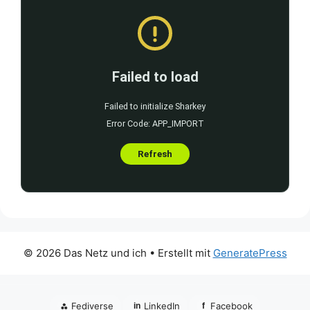
© 2026 Das Netz und ich
• Erstellt mit
GeneratePress
⁂
Fediverse
LinkedIn
Facebook
in
f