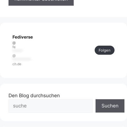
Fediverse
@
fe
Folgen
******
@
***********
ch.de
Den Blog durchsuchen
Suchen