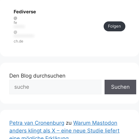
Fediverse
@
fe
Folgen
******
@
***********
ch.de
Den Blog durchsuchen
Suchen
Petra van Cronenburg
zu
Warum Mastodon
anders klingt als X – eine neue Studie liefert
eine mögliche Erklärung