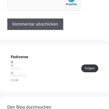
Fediverse
@
fe
Folgen
******
@
***********
ch.de
Den Blog durchsuchen