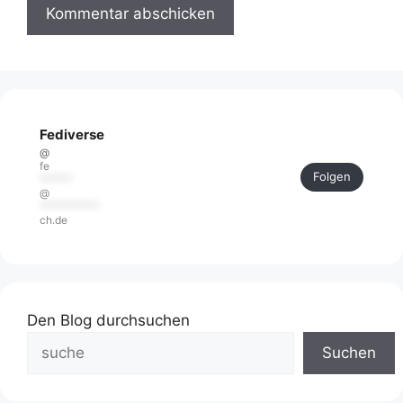
Fediverse
@
fe
Folgen
******
@
***********
ch.de
Den Blog durchsuchen
Suchen