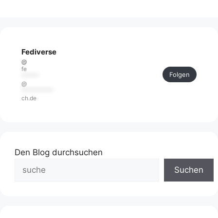
Fediverse
@
fe
Folgen
******
@
***********
ch.de
Den Blog durchsuchen
Suchen