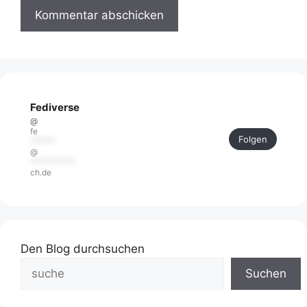
Fediverse
@
fe
Folgen
******
@
***********
ch.de
Den Blog durchsuchen
Suchen