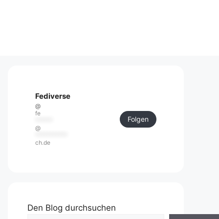
Fediverse
@
fe
Folgen
******
@
***********
ch.de
Den Blog durchsuchen