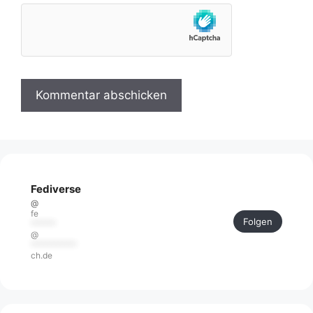
Fediverse
@
fe
Folgen
******
@
***********
ch.de