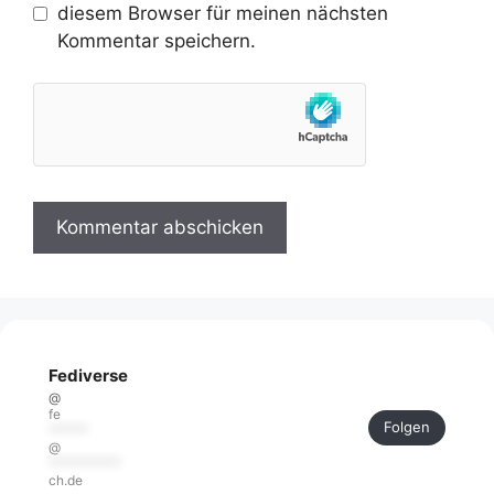
diesem Browser für meinen nächsten
Kommentar speichern.
Fediverse
@
fe
Folgen
******
@
***********
ch.de