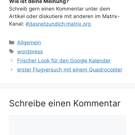
Wie ist deine Meinung?
Schreib gern einen Kommentar unter dem
Artikel oder diskutiere mit anderen im Matrix-
Kanal:
#dasnetzundich:matrix.org
Kategorien
Allgemein
Schlagwörter
wordpress
Frischer Look für den Google Kalender
erster Flugversuch mit einem Quadrocopter
Schreibe einen Kommentar
Kommentar