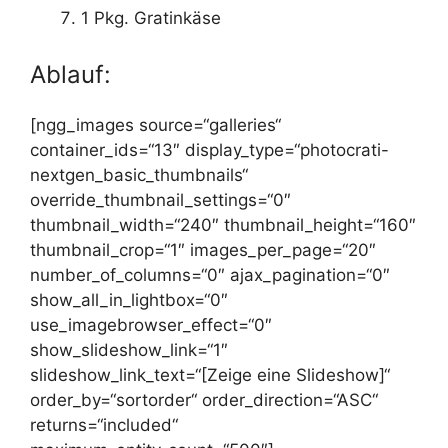
1 Pkg. Gratinkäse
Ablauf:
[ngg_images source=“galleries“
container_ids=“13″ display_type=“photocrati-
nextgen_basic_thumbnails“
override_thumbnail_settings=“0″
thumbnail_width=“240″ thumbnail_height=“160″
thumbnail_crop=“1″ images_per_page=“20″
number_of_columns=“0″ ajax_pagination=“0″
show_all_in_lightbox=“0″
use_imagebrowser_effect=“0″
show_slideshow_link=“1″
slideshow_link_text=“[Zeige eine Slideshow]“
order_by=“sortorder“ order_direction=“ASC“
returns=“included“