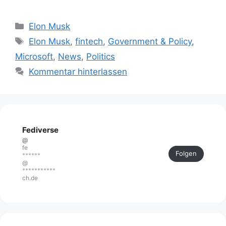
Kategorien
Elon Musk
Schlagwörter
Elon Musk
,
fintech
,
Government & Policy
,
Microsoft
,
News
,
Politics
Kommentar hinterlassen
Fediverse
@
fe
Folgen
******
@
***********
ch.de