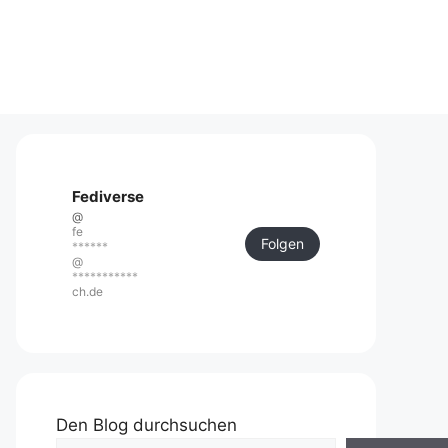
Fediverse
@
fe
Folgen
******
@
***********
ch.de
Den Blog durchsuchen