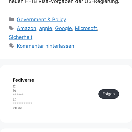
neuen H-1B Visa-Vorgaben der US-Regierung.
Kategorien
Government & Policy
Schlagwörter
Amazon
,
apple
,
Google
,
Microsoft
,
Sicherheit
Kommentar hinterlassen
Fediverse
@
fe
Folgen
******
@
***********
ch.de