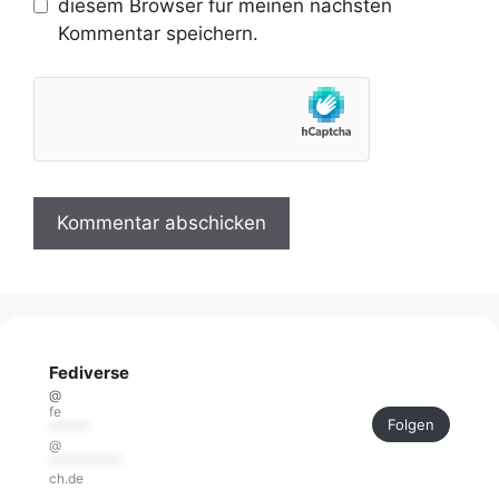
diesem Browser für meinen nächsten
Kommentar speichern.
Fediverse
@
fe
Folgen
******
@
***********
ch.de