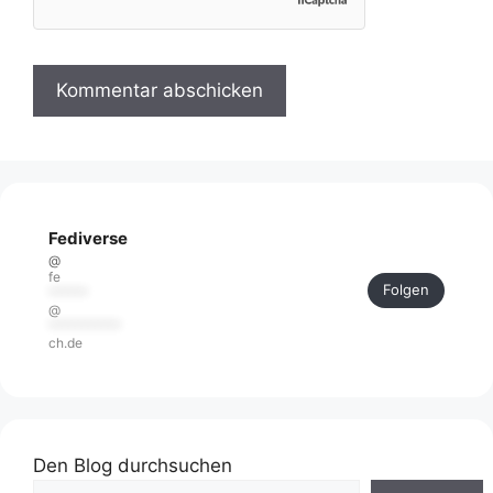
Fediverse
@
fe
Folgen
******
@
***********
ch.de
Den Blog durchsuchen