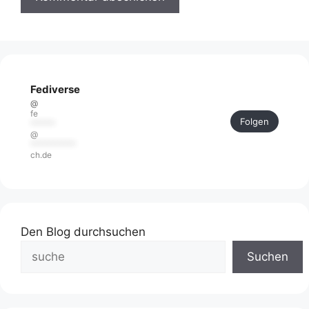
Fediverse
@
fe
Folgen
******
@
***********
ch.de
Den Blog durchsuchen
Suchen