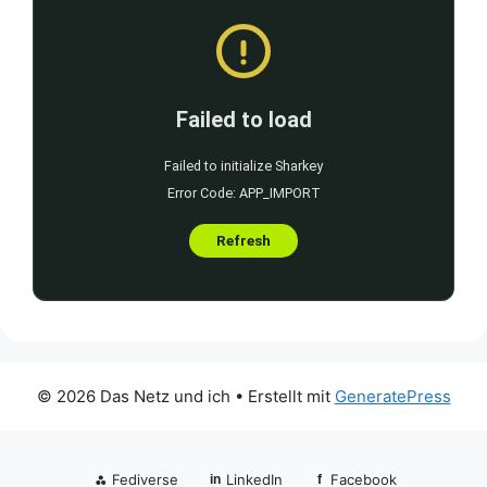
© 2026 Das Netz und ich
• Erstellt mit
GeneratePress
⁂
Fediverse
LinkedIn
Facebook
in
f