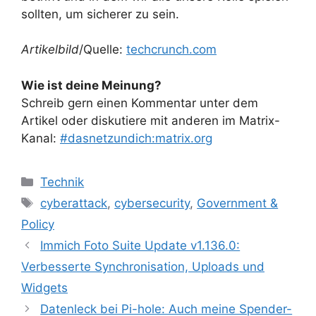
sollten, um sicherer zu sein.
Artikelbild
/Quelle:
techcrunch.com
Wie ist deine Meinung?
Schreib gern einen Kommentar unter dem
Artikel oder diskutiere mit anderen im Matrix-
Kanal:
#dasnetzundich:matrix.org
Kategorien
Technik
Schlagwörter
cyberattack
,
cybersecurity
,
Government &
Policy
Immich Foto Suite Update v1.136.0:
Verbesserte Synchronisation, Uploads und
Widgets
Datenleck bei Pi-hole: Auch meine Spender-