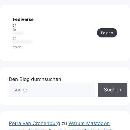
Fediverse
@
fe
Folgen
******
@
***********
ch.de
Den Blog durchsuchen
Suchen
Petra van Cronenburg
zu
Warum Mastodon