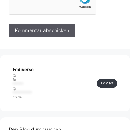
Fediverse
@
fe
Folgen
******
@
***********
ch.de
Den Blog durchsuchen