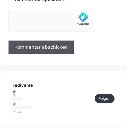
Fediverse
@
fe
Folgen
******
@
***********
ch.de