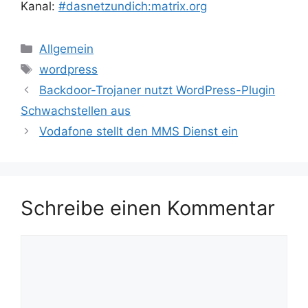
Kanal:
#dasnetzundich:matrix.org
Kategorien
Allgemein
Schlagwörter
wordpress
Backdoor-Trojaner nutzt WordPress-Plugin
Schwachstellen aus
Vodafone stellt den MMS Dienst ein
Schreibe einen Kommentar
Kommentar