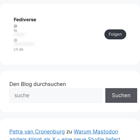
Fediverse
@
fe
Folgen
******
@
***********
ch.de
Den Blog durchsuchen
Suchen
Petra van Cronenburg
zu
Warum Mastodon
anders klingt als X – eine neue Studie liefert