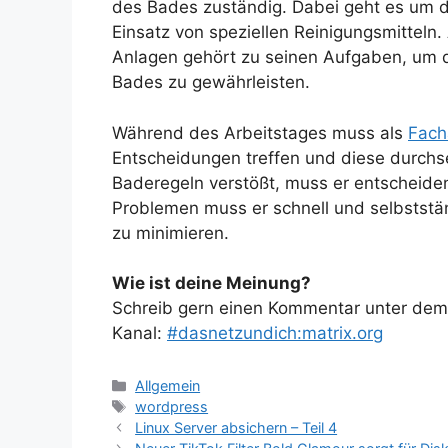
des Bades zuständig. Dabei geht es um d
Einsatz von speziellen Reinigungsmitteln
Anlagen gehört zu seinen Aufgaben, um d
Bades zu gewährleisten.
Während des Arbeitstages muss als
Fach
Entscheidungen treffen und diese durchs
Baderegeln verstößt, muss er entscheiden,
Problemen muss er schnell und selbststä
zu minimieren.
Wie ist deine Meinung?
Schreib gern einen Kommentar unter dem A
Kanal:
#dasnetzundich:matrix.org
Kategorien
Allgemein
Schlagwörter
wordpress
Linux Server absichern – Teil 4