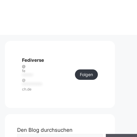
Fediverse
@
fe
Folgen
******
@
***********
ch.de
Den Blog durchsuchen