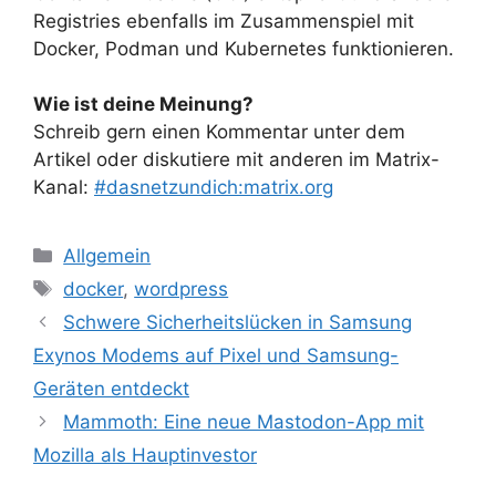
Registries ebenfalls im Zusammenspiel mit
Docker, Podman und Kubernetes funktionieren.
Wie ist deine Meinung?
Schreib gern einen Kommentar unter dem
Artikel oder diskutiere mit anderen im Matrix-
Kanal:
#dasnetzundich:matrix.org
Kategorien
Allgemein
Schlagwörter
docker
,
wordpress
Schwere Sicherheitslücken in Samsung
Exynos Modems auf Pixel und Samsung-
Geräten entdeckt
Mammoth: Eine neue Mastodon-App mit
Mozilla als Hauptinvestor