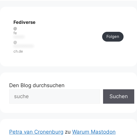
Fediverse
@
fe
Folgen
******
@
***********
ch.de
Den Blog durchsuchen
Suchen
Petra van Cronenburg
zu
Warum Mastodon