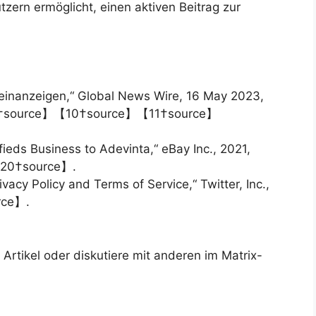
zern ermöglicht, einen aktiven Beitrag zur
leinanzeigen,“ Global News Wire, 16 May 2023,
source】【10†source】【11†source】
ieds Business to Adevinta,“ eBay Inc., 2021,
20†source】.
vacy Policy and Terms of Service,“ Twitter, Inc.,
ce】.
rtikel oder diskutiere mit anderen im Matrix-