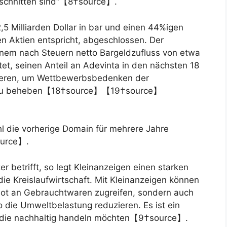
eschnitten sind“【8†source】.
5 Milliarden Dollar in bar und einen 44%igen
en Aktien entspricht, abgeschlossen. Der
einem nach Steuern netto Bargeldzufluss von etwa
chtet, seinen Anteil an Adevinta in den nächsten 18
ieren, um Wettbewerbsbedenken der
en zu beheben【18†source】【19†source】
l die vorherige Domain für mehrere Jahre
ource】.
 betrifft, so legt Kleinanzeigen einen starken
die Kreislaufwirtschaft. Mit Kleinanzeigen können
bot an Gebrauchtwaren zugreifen, sondern auch
 die Umweltbelastung reduzieren. Es ist ein
e, die nachhaltig handeln möchten【9†source】.