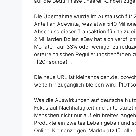
auf die Bedürfnisse unserer Kunden zug
Die Übernahme wurde im Austausch für 2,
Anteil an Adevinta, was etwa 540 Million
Abschluss dieser Transaktion führte zu 
2 Milliarden Dollar. eBay hat sich verpfli
Monaten auf 33% oder weniger zu reduz
österreichischen Regulierungsbehörd
【20†source】.
Die neue URL ist kleinanzeigen.de, obwoh
weiterhin zugänglich bleiben wird【10†s
Was die Auswirkungen auf deutsche Nutzer
Fokus auf Nachhaltigkeit und unterstützt 
Menschen nicht nur auf ein breites Ange
Produkte ein zweites Leben geben und so
Online-Kleinanzeigen-Marktplatz für all