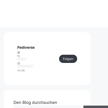
Fediverse
@
fe
Folgen
******
@
***********
ch.de
Den Blog durchsuchen