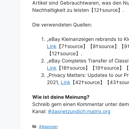
Artikel sind Gebrauchtwaren, was den Nut
Nachhaltigkeit zu leisten【12†source】.
Die verwendeten Quellen:
„eBay Kleinanzeigen rebrands to K
Link
【7†source】【8†source】【9†
【12†source】.
„eBay Completes Transfer of Classif
Link
【18†source】【19†source】【
„Privacy Matters: Updates to our Pri
2021,
Link
【42†source】【43†sour
Wie ist deine Meinung?
Schreib gern einen Kommentar unter dem A
Kanal:
#dasnetzundich:matrix.org
Kategorien
Allgemein