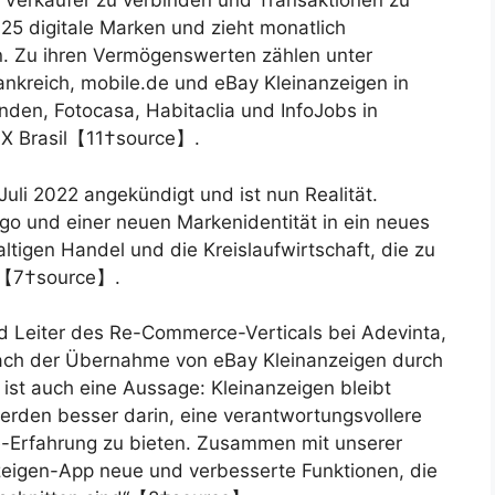
d Verkäufer zu verbinden und Transaktionen zu
s 25 digitale Marken und zieht monatlich
an. Zu ihren Vermögenswerten zählen unter
nkreich, mobile.de und eBay Kleinanzeigen in
nden, Fotocasa, Habitaclia und InfoJobs in
OLX Brasil【11†source】.
li 2022 angekündigt und ist nun Realität.
go und einer neuen Markenidentität in ein neues
altigen Handel und die Kreislaufwirtschaft, die zu
en【7†source】.
 Leiter des Re-Commerce-Verticals bei Adevinta,
 nach der Übernahme von eBay Kleinanzeigen durch
ist auch eine Aussage: Kleinanzeigen bleibt
erden besser darin, eine verantwortungsvollere
ce-Erfahrung zu bieten. Zusammen mit unserer
nzeigen-App neue und verbesserte Funktionen, die