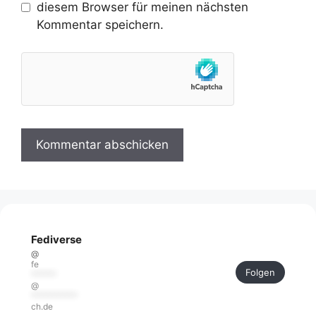
diesem Browser für meinen nächsten
Kommentar speichern.
Fediverse
@
fe
Folgen
******
@
***********
ch.de